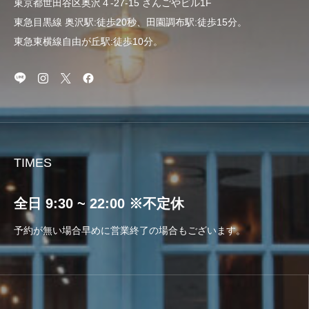
東京都世田谷区奥沢４-27-15 さんごやビル1F
東急目黒線 奥沢駅:徒歩20秒、田園調布駅:徒歩15分。
東急東横線自由が丘駅:徒歩10分。
TIMES
全日 9:30 ~ 22:00 ※不定休
予約が無い場合早めに営業終了の場合もございます。